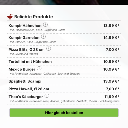
Beliebte Produkte
Kumpir Hähnchen
i
13,99 €*
mit Hähnchenfleisch, Käse, Bulgur und Butter
Kumpir Garnelen
i
14,99 €*
mit Garnelen, Käse, Bulgur und Butter
Pizza Blitz, Ø 28 cm
i
7,00 €*
mit Salami und Paprika
Tortellini mit Hähnchen
10,99 €*
Mexico Burger
i
10,99 €*
mit Rindfleisch, Jalapenos, Chilisauce, Salat und Tomaten
Spaghetti Scampi
13,99 €*
Pizza Hawaii, Ø 28 cm
7,00 €*
Theo's Käseburger
i
11,99 €*
mit Rindfleisch, Schweizer Käse, Ananas, gebratenem Zwiebeln, Rucola, Senf-Honigsauce
Hier gleich bestellen